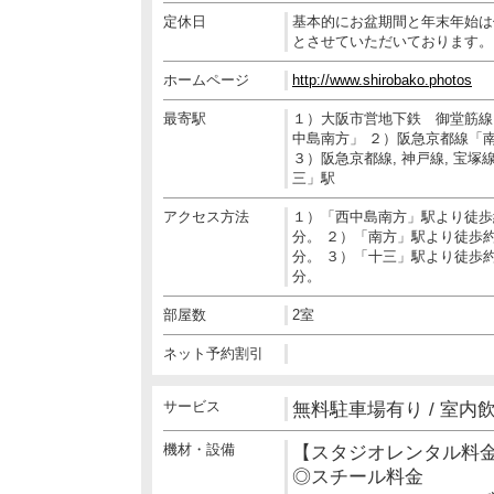
定休日
基本的にお盆期間と年末年始は
とさせていただいております。
ホームページ
http://www.shirobako.photos
最寄駅
１）大阪市営地下鉄 御堂筋線
中島南方」 ２）阪急京都線「
３）阪急京都線, 神戸線, 宝塚
三」駅
アクセス方法
１）「西中島南方」駅より徒歩
分。 ２）「南方」駅より徒歩約
分。 ３）「十三」駅より徒歩約
分。
部屋数
2室
ネット予約割引
サービス
無料駐車場有り / 室内飲
機材・設備
【スタジオレンタル料
◎スチール料金