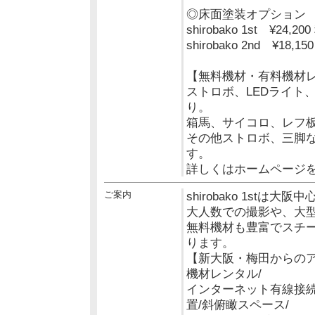
◎床面塗装オプション
shirobako 1st ¥24,20
shirobako 2nd ¥18,1
【無料機材・有料機材
ストロボ、LEDライト
り。
箱馬、サイコロ、レフ
その他ストロボ、三脚
す。
詳しくはホームページ
ご案内
shirobako 1stは
大人数での撮影や、大
無料機材も豊富でスチ
ります。
【新大阪・梅田からのア
機材レンタル/
インターネット有線接続
置/斜俯瞰スペース/