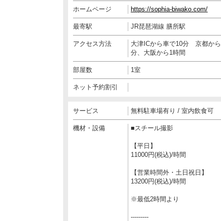
ホームページ
https://sophia-biwako.com/
最寄駅
JR琵琶湖線 膳所駅
アクセス方法
大津ICから車で10分 京都から
分、大阪から1時間
部屋数
1室
ネット予約割引
サービス
無料駐車場有り / 室内飲食可
機材・設備
■スチール撮影
【平日】
11000円(税込)/時間
【営業時間外・土日祝日】
13200円(税込)/時間
※最低2時間より
---------