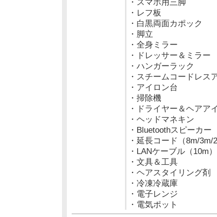
・スマホ用三脚
・レフ板
・白黒両面カポック
・脚立
・全身ミラー
・ドレッサー＆ミラー
・ハンガーラック
・スチームコードレス
・アイロン台
・掃除機
・ドライヤー＆ヘアア
・ヘッドマネキン
・Bluetoothスピーカー
・延長コード（8m/3m/
・LANケーブル（10m）
・文具＆工具
・ヘアスタイリング剤
・冷凍冷蔵庫
・電子レンジ
・電気ポット