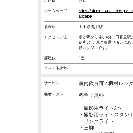
定休日
無し
ホームページ
https://studio-sweets-box.jp/stu
apcake/
最寄駅
山手線 鶯谷駅
アクセス方法
鶯谷駅から徒歩4分。日暮里駅
徒歩5分。尾久橋通り沿いにあ
影スタジオです。
部屋数
1室
ネット予約割引
サービス
室内飲食可 / 機材レン
機材・設備
料金：無料
・撮影用ライト2本
・撮影用ライトスタンド
・リングライト
・三脚