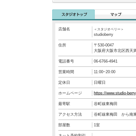
店舗名
＜スタジオベリー＞
studioberry
住所
〒530-0047
大阪府大阪市北区西天満6
電話番号
06-6766-4941
営業時間
11:00~20:00
定休日
日曜日
ホームページ
https://www.studio-berr
最寄駅
谷町線東梅田
アクセス方法
谷町線東梅田 から南東
部屋数
1室
ネット予約割引