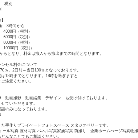
0 税別
別
金】
金 3時間から
4000円（税別）
5000円（税別）
8000円（税別）
10000円（税別）
間からとなり、料金は搬入から搬出までの時間となります。
ャンセル料金について
前70％、2日前～当日100％となっております。
は18時までとなります。18時を過ぎますと、
でご注意ください。
影 動画撮影 動画編集 デザイン も受け付けております。
させていただきます。
電話のみになっております。
1
きた手作りプライベートフォトスペース スタジオベリーです。
ィール写真 宣材写真 パネル写真家族写真 前撮り 企業ホームぺージ写真物撮
らどんなことでもご相談ください。