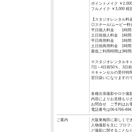
ポイントメイク ￥2,00
フルメイク ￥3,000 税
【スタジオレンタル料
◎スチール/ムービー料
平日個人料金 1時間 
土日祝個人料金 1時間 
平日商用料金 1時間 
土日祝商用料金 1時間 
最低ご利用時間は3時
※スタジオレンタルキ
7日～4日前50％、3日
※キャンセルの受付時間
翌日扱いになりますの
各種出張撮影やロケ撮
内容によりお見積もり
お問合せ ご予約はお
電話番号は06-6766-494
ご案内
大阪東梅田に新しくで
人物撮影を主に プロフ
ど撮影に関することな