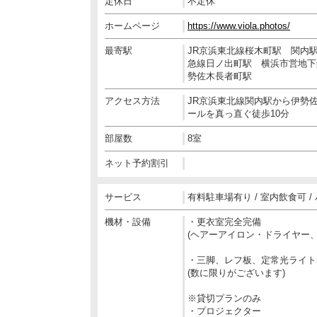
定休日
不定休
ホームページ
https://www.viola.photos/
最寄駅
JR京浜東北線桜木町駅 関内
急線日ノ出町駅 横浜市営地下
勢佐木長者町駅
アクセス方法
JR京浜東北線関内駅から伊勢
ールを真っ直ぐ徒歩10分
部屋数
8室
ネット予約割引
サービス
有料駐車場有り / 室内飲食可 
機材・設備
・更衣室完全完備
(ヘアーアイロン・ドライヤー
・三脚、レフ板、定常光ライト
(数に限りがございます)
※貸切プランのみ
・プロジェクター