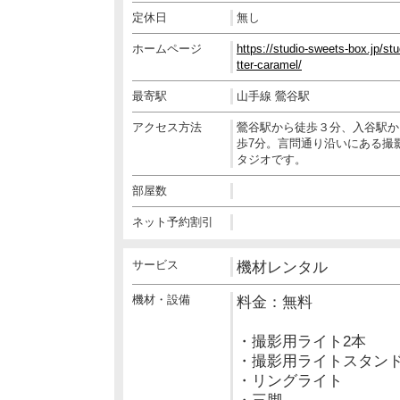
定休日
無し
ホームページ
https://studio-sweets-box.jp/stu
tter-caramel/
最寄駅
山手線 鶯谷駅
アクセス方法
鶯谷駅から徒歩３分、入谷駅か
歩7分。言問通り沿いにある撮
タジオです。
部屋数
ネット予約割引
サービス
機材レンタル
機材・設備
料金：無料
・撮影用ライト2本
・撮影用ライトスタンド
・リングライト