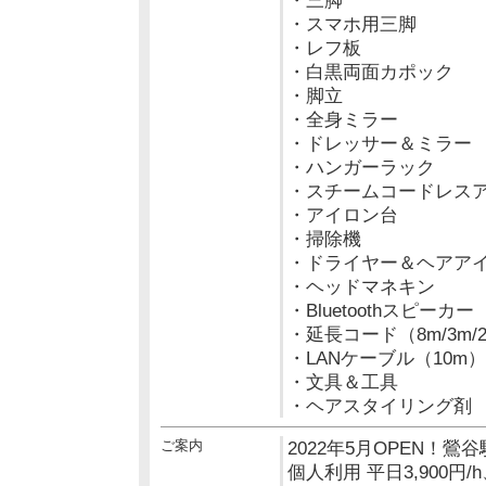
・三脚
・スマホ用三脚
・レフ板
・白黒両面カポック
・脚立
・全身ミラー
・ドレッサー＆ミラー
・ハンガーラック
・スチームコードレス
・アイロン台
・掃除機
・ドライヤー＆ヘアア
・ヘッドマネキン
・Bluetoothスピーカー
・延長コード（8m/3m/
・LANケーブル（10m）
・文具＆工具
・ヘアスタイリング剤
ご案内
2022年5月OPEN！
個人利用 平日3,900円/