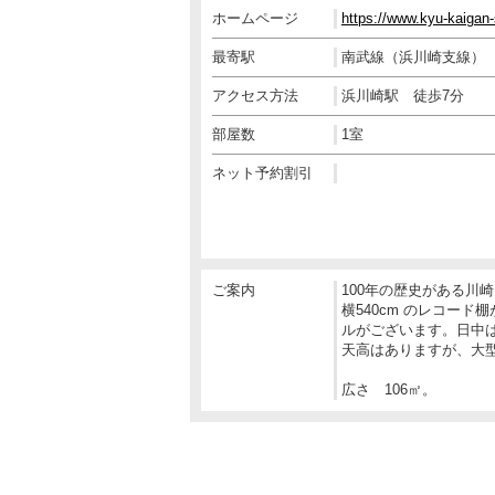
ホームページ
https://www.kyu-kaigan
最寄駅
南武線（浜川崎支線）
アクセス方法
浜川崎駅 徒歩7分
部屋数
1室
ネット予約割引
ご案内
100年の歴史がある川
横540cm のレコー
ルがございます。日中
天高はありますが、大
広さ 106㎡。