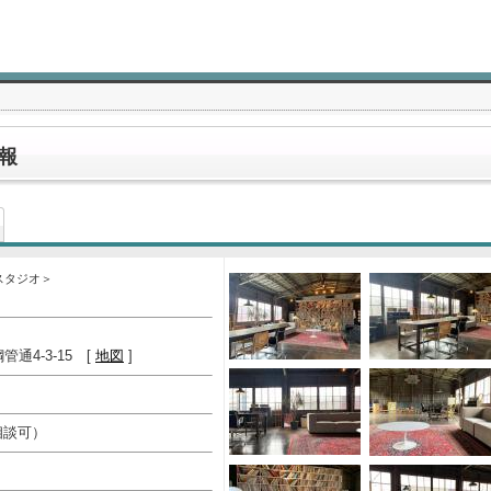
報
スタジオ＞
通4-3-15 [
地図
]
外も相談可）