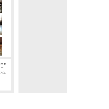
m x
トゴー
内は