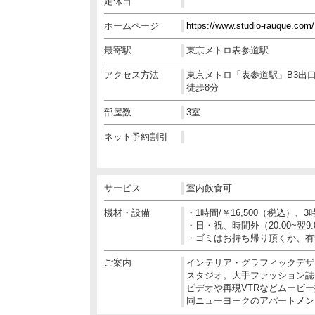
定休日
ホームページ
https://www.studio-rauque.com/
最寄駅
東京メトロ表参道駅
アクセス方法
東京メトロ「表参道駅」B3出
徒歩8分
部屋数
3室
ネット予約割引
サービス
室内飲食可
機材・設備
・1時間/￥16,500（税込）
・日・祝、時間外（20:00~翌
・ゴミはお持ち帰り頂くか、有
ご案内
インテリア・グラフィックデザイ
スタジオ。大手ファッション誌
ビデオや再現VTRなどムービ
同ニューヨークのアパートメン