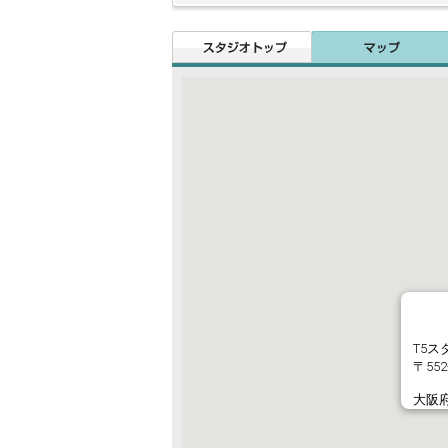
T5ス
〒552
大阪