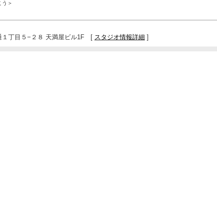
こう＞
１丁目５−２８ 天満屋ビル1F [
スタジオ情報詳細
]