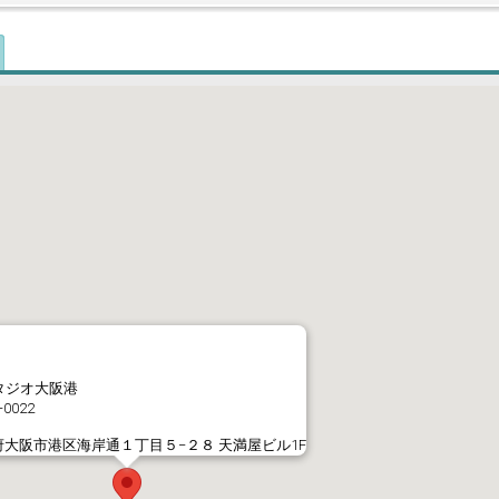
タジオ大阪港
-0022
府大阪市港区海岸通１丁目５−２８ 天満屋ビル1F